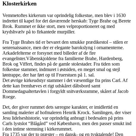
Klosterkirken
Vemmetoftes kirkerum var oprindelig folkestue, men blev i 1630
indrettet til kapel for det daværende herskab: Tyge Brahe og Berete
Brok. Rummet er ikke stort, men velproportioneret og med
krydshvælv på to firkantede murpiller.
Fra Tyge Brahes tid er bevaret den smukke prædikestol – stilen er
senrenaissance, men der er elegante barokslyng i ornamenterne.
Arkadefelterne er forsynet med billeder af de fire
evangelister.Våbenskjoldene fra familierne Brahe, Hardenberg,
Brok og Viffert, findes på de gamle stolestader. Fra tiden som
folkestue stammer, indmuret i østsiden, en meget smal og stejl
løntrappe, der har ført op til Fruerstuen på 1. sal.
Det øvrige kirkeudstyr stammer i det væsentlige fra prins Carl. Af
dette kan fremhæves et rigt udskåret dåbsbord samt
Dommedagsaltertavlen i forgyldt snitværksramme, skåret af Jacob
Roege.
Det, der giver rummet dets særegne karakter, er imidlertid en
samling malerier af hofmaleren Henrik Krock. Samlingen, der viser
Jesu lidelseshistorie, var oprindelig anbragt i bedesalen på prins
Carls lystslot “Blågård” ved København, men den passer smukt ind
i den intime stemning i kirkerummet.
Fra 1735 var der to præster – en dansk- og en tysktalende! Den