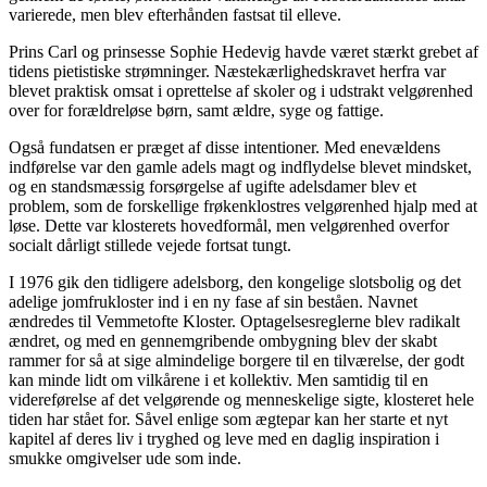
varierede, men blev efterhånden fastsat til elleve.
Prins Carl og prinsesse Sophie Hedevig havde været stærkt grebet af
tidens pietistiske strømninger. Næstekærlighedskravet herfra var
blevet praktisk omsat i oprettelse af skoler og i udstrakt velgørenhed
over for forældreløse børn, samt ældre, syge og fattige.
Også fundatsen er præget af disse intentioner. Med enevældens
indførelse var den gamle adels magt og indflydelse blevet mindsket,
og en standsmæssig forsørgelse af ugifte adelsdamer blev et
problem, som de forskellige frøkenklostres velgørenhed hjalp med at
løse. Dette var klosterets hovedformål, men velgørenhed overfor
socialt dårligt stillede vejede fortsat tungt.
I 1976 gik den tidligere adelsborg, den kongelige slotsbolig og det
adelige jomfrukloster ind i en ny fase af sin beståen. Navnet
ændredes til Vemmetofte Kloster. Optagelsesreglerne blev radikalt
ændret, og med en gennemgribende ombygning blev der skabt
rammer for så at sige almindelige borgere til en tilværelse, der godt
kan minde lidt om vilkårene i et kollektiv. Men samtidig til en
videreførelse af det velgørende og menneskelige sigte, klosteret hele
tiden har stået for. Såvel enlige som ægtepar kan her starte et nyt
kapitel af deres liv i tryghed og leve med en daglig inspiration i
smukke omgivelser ude som inde.