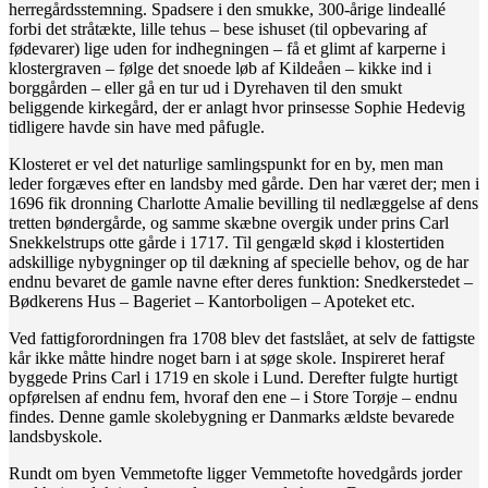
herregårdsstemning. Spadsere i den smukke, 300-årige lindeallé
forbi det stråtækte, lille tehus – bese ishuset (til opbevaring af
fødevarer) lige uden for indhegningen – få et glimt af karperne i
klostergraven – følge det snoede løb af Kildeåen – kikke ind i
borggården – eller gå en tur ud i Dyrehaven til den smukt
beliggende kirkegård, der er anlagt hvor prinsesse Sophie Hedevig
tidligere havde sin have med påfugle.
Klosteret er vel det naturlige samlingspunkt for en by, men man
leder forgæves efter en landsby med gårde. Den har været der; men i
1696 fik dronning Charlotte Amalie bevilling til nedlæggelse af dens
tretten bøndergårde, og samme skæbne overgik under prins Carl
Snekkelstrups otte gårde i 1717. Til gengæld skød i klostertiden
adskillige nybygninger op til dækning af specielle behov, og de har
endnu bevaret de gamle navne efter deres funktion: Snedkerstedet –
Bødkerens Hus – Bageriet – Kantorboligen – Apoteket etc.
Ved fattigforordningen fra 1708 blev det fastslået, at selv de fattigste
kår ikke måtte hindre noget barn i at søge skole. Inspireret heraf
byggede Prins Carl i 1719 en skole i Lund. Derefter fulgte hurtigt
opførelsen af endnu fem, hvoraf den ene – i Store Torøje – endnu
findes. Denne gamle skolebygning er Danmarks ældste bevarede
landsbyskole.
Rundt om byen Vemmetofte ligger Vemmetofte hovedgårds jorder