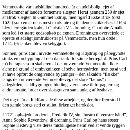
Vemmetofte var i adskillige hundrede år en adelsbolig, ejet af
medlemmer af landets fornemste slægter. Heraf gennem 250 år ejet
af Brok-slægten til Gammel Estrup, med rigsråd Eske Brok (død
1625) som en af dens mest markante og tiltalende skikkelser. I 1694
blev herregården købt af Christian V’s dronning, Charlotte Amalie,
som led i et større godsopkøb på egnen. Dronningen overvejede at
oprette et adeligt jomfrukloster på Vemmetofte, men hun døde i
1714, før tanken blev virkeliggjort.
Sønnen, prins Carl, arvede Vemmetofte og Højstrup og påbegyndte
straks en ombygning af den da stærkt forsømte herregård. Prins Carl
må betragtes som skaberen af det nuværende Vemmetofte. Ikke
alene på grund af ombygningen af selve herregården, men også ved
at have opført de omgivende bygninger – den såkaldte “flække”
langs den nuværende Vemmetoftevej, det store “fæhus” i
ladegården, staldbygninger, bindingsværkshuse til forpagtere og
andre ansatte, broer over slotsgraven samt anlæg af lysthave.
Det tog ni år at fuldføre alle disse arbejder, og derefter fremstod i
den gamle borgs sted et stiligt, firlænget barokslot.
I 1721 ophøjede broderen, Frederik IV, sin “hustru til venstre hånd”,
Anna Sophie Reventlow, til dronning. Prins Carl og hans søster
Sophie Hedevig viste deres misbilligelse heraf ved at vende ryggen