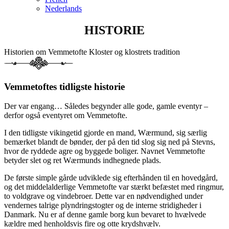
Nederlands
HISTORIE
Historien om Vemmetofte Kloster og klostrets tradition
Vemmetoftes tidligste historie
Der var engang… Således begynder alle gode, gamle eventyr –
derfor også eventyret om Vemmetofte.
I den tidligste vikingetid gjorde en mand, Wærmund, sig særlig
bemærket blandt de bønder, der på den tid slog sig ned på Stevns,
hvor de ryddede agre og byggede boliger. Navnet Vemmetofte
betyder slet og ret Wærmunds indhegnede plads.
De første simple gårde udviklede sig efterhånden til en hovedgård,
og det middelalderlige Vemmetofte var stærkt befæstet med ringmur,
to voldgrave og vindebroer. Dette var en nødvendighed under
vendernes talrige plyndringstogter og de interne stridigheder i
Danmark. Nu er af denne gamle borg kun bevaret to hvælvede
kældre med henholdsvis fire og otte krydshvælv.