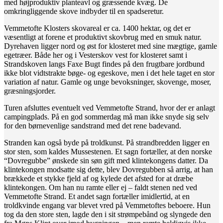
med højproduktiv planteavl og græssende kvæg. De
omkringliggende skove indbyder til en spadseretur.
Vemmetofte Klosters skovareal er ca. 1400 hektar, og det er
væsentligt at forene et produktivt skovbrug med en smuk natur.
Dyrehaven ligger nord og øst for klosteret med sine mægtige, gamle
egetræer. Både her og i Vesterskov vest for klosteret samt i
Strandskoven langs Faxe Bugt findes på den frugtbare jordbund
ikke blot vidtstrakte bøge- og egeskove, men i det hele taget en stor
variation af natur. Gamle og unge bevoksninger, skovenge, moser,
græsningsjorder.
Turen afsluttes eventuelt ved Vemmetofte Strand, hvor der er anlagt
campingplads. På en god sommerdag må man ikke snyde sig selv
for den børnevenlige sandstrand med det rene badevand.
Stranden kan også byde på troldkunst. På strandbredden ligger en
stor sten, som kaldes Mussestenen. Et sagn fortæller, at den norske
“Dovregubbe” ønskede sin søn gift med klintekongens datter. Da
klintekongen modsatte sig dette, blev Dovregubben så arrig, at han
brækkede et stykke fjeld af og kylede det afsted for at dræbe
klintekongen. Om han nu ramte eller ej – faldt stenen ned ved
Vemmetofte Strand. Et andet sagn fortæller imidlertid, at en
troldkvinde engang var blevet vred på Vemmetoftes beboere. Hun
tog da den store sten, lagde den i sit strømpebånd og slyngede den