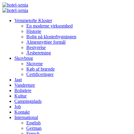
Vemmetofte Kloster
En moderne virksomhed
Historie
Bolig på klosterbygningen
Almennyttige formål
Bestyrelse
Årsberetning
Skovbrug
Skovene
Køb af brænde
Certificeringer
Jagt
Vandreture
Boligleje
Kultur
Campingplads
Job
Kontakt
International
English
German
French