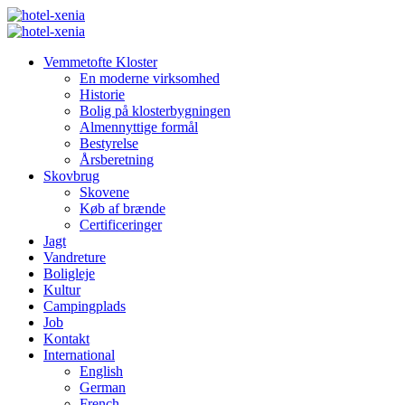
Vemmetofte Kloster
En moderne virksomhed
Historie
Bolig på klosterbygningen
Almennyttige formål
Bestyrelse
Årsberetning
Skovbrug
Skovene
Køb af brænde
Certificeringer
Jagt
Vandreture
Boligleje
Kultur
Campingplads
Job
Kontakt
International
English
German
French