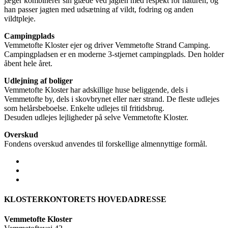
jæger kombinerer sin glæde ved jagten med respekt for naturen, og
han passer jagten med udsætning af vildt, fodring og anden
vildtpleje.
Campingplads
Vemmetofte Kloster ejer og driver Vemmetofte Strand Camping.
Campingpladsen er en moderne 3-stjernet campingplads. Den holder
åbent hele året.
Udlejning af boliger
Vemmetofte Kloster har adskillige huse beliggende, dels i
Vemmetofte by, dels i skovbrynet eller nær strand. De fleste udlejes
som helårsbeboelse. Enkelte udlejes til fritidsbrug.
Desuden udlejes lejligheder på selve Vemmetofte Kloster.
Overskud
Fondens overskud anvendes til forskellige almennyttige formål.
KLOSTERKONTORETS HOVEDADRESSE
Vemmetofte Kloster