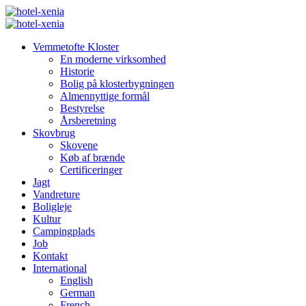
Vemmetofte Kloster
En moderne virksomhed
Historie
Bolig på klosterbygningen
Almennyttige formål
Bestyrelse
Årsberetning
Skovbrug
Skovene
Køb af brænde
Certificeringer
Jagt
Vandreture
Boligleje
Kultur
Campingplads
Job
Kontakt
International
English
German
French